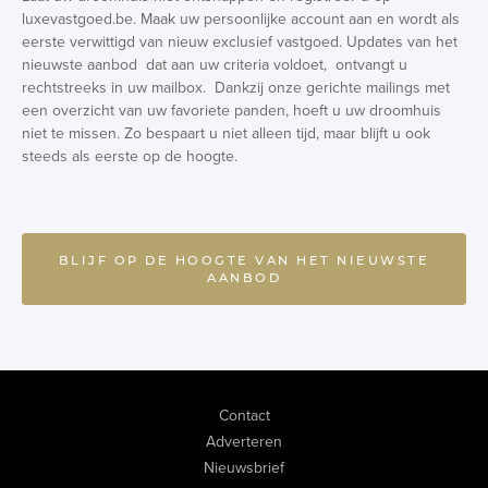
luxevastgoed.be. Maak uw persoonlijke account aan en wordt als
eerste verwittigd van nieuw exclusief vastgoed. Updates van het
nieuwste aanbod dat aan uw criteria voldoet, ontvangt u
rechtstreeks in uw mailbox. Dankzij onze gerichte mailings met
een overzicht van uw favoriete panden, hoeft u uw droomhuis
niet te missen. Zo bespaart u niet alleen tijd, maar blijft u ook
steeds als eerste op de hoogte.
BLIJF OP DE HOOGTE VAN HET NIEUWSTE
AANBOD
Contact
Adverteren
Nieuwsbrief