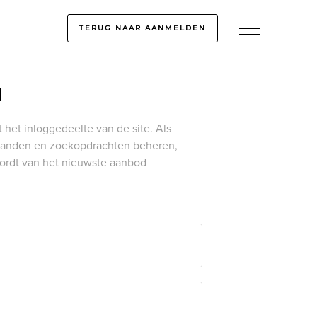
TERUG NAAR AANMELDEN
d
t het inloggedeelte van de site.
Als
 panden en zoekopdrachten beheren,
wordt van het nieuwste aanbod