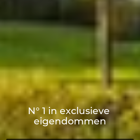
N
°
1
i
n
e
x
c
l
u
s
i
e
v
e
e
i
g
e
n
d
o
m
m
e
n