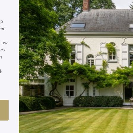
op
 en
n uw
box.
n
ok