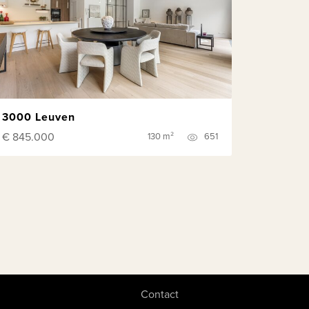
3000 Leuven
€ 845.000
130 m²
651
Contact