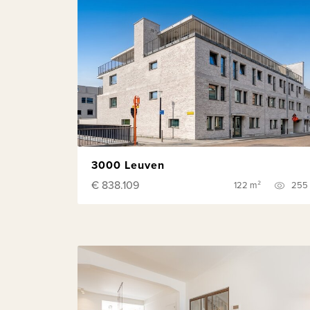
3000 Leuven
€ 838.109
122 m²
255