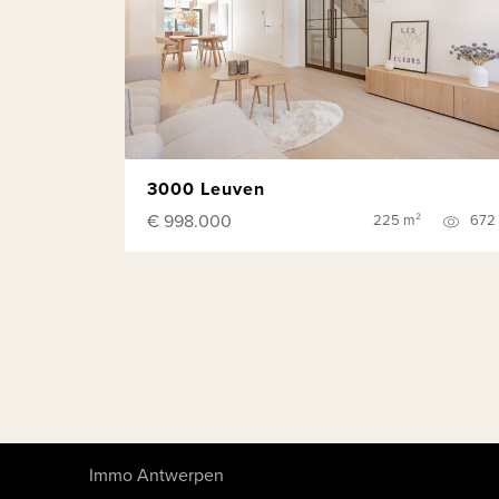
3000 Leuven
€ 998.000
225 m²
672
Immo Antwerpen