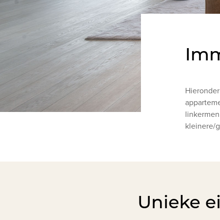
Imm
Hieronder 
apparteme
linkermenu
kleinere/g
Unieke e