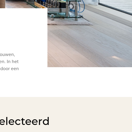
ebouwen,
n. In het
n door een
electeerd