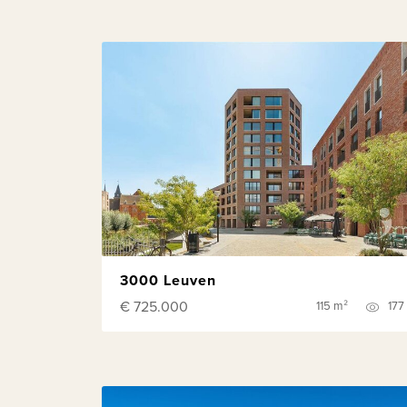
3000 Leuven
€ 725.000
115 m²
177