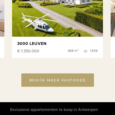
3000 LEUVEN
€ 1.350.000
488 m²
1.658
BEKIJK MEER VASTGOED
Exclusieve appartementen te koop in Antwerpen