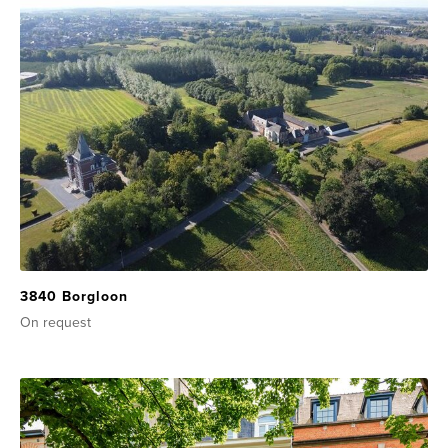
3840 Borgloon
On request