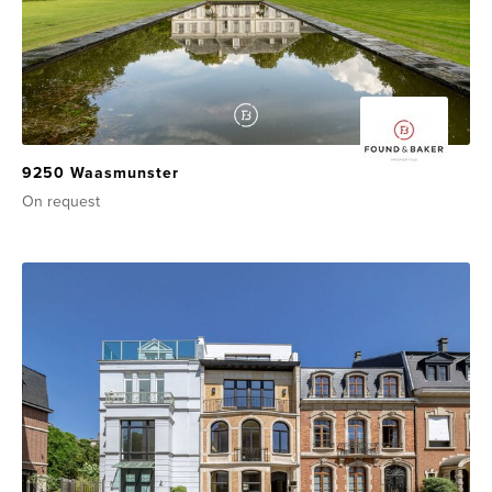
9250 Waasmunster
On request