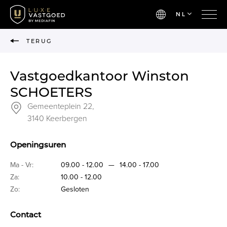
NL
TERUG
Vastgoedkantoor Winston
SCHOETERS
Gemeenteplein 22,
3140 Keerbergen
Openingsuren
Ma - Vr:
09.00 - 12.00
—
14.00 - 17.00
Za:
10.00 - 12.00
Zo:
Gesloten
Contact