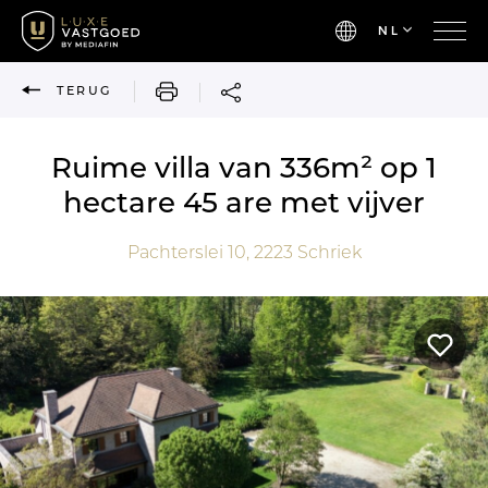
NL
AFDRUKKEN
TERUG
Ruime villa van 336m² op 1
hectare 45 are met vijver
Pachterslei 10,
2223
Schriek