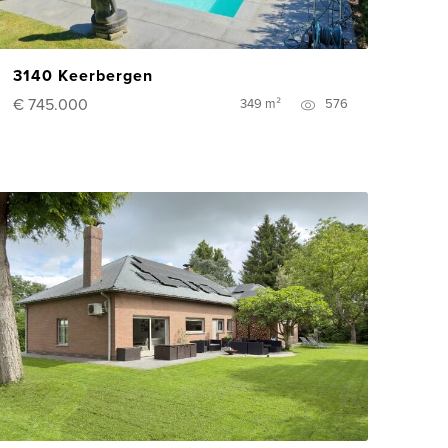
3140 Keerbergen
€ 745.000
349 m²
576