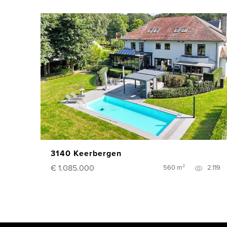
3140 Keerbergen
€ 1.085.000
560 m²
2.119