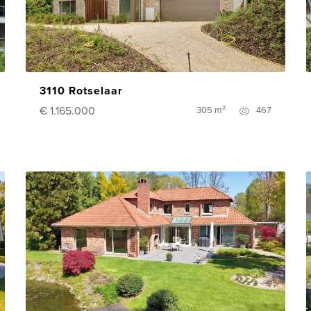
3110 Rotselaar
€ 1.165.000
305 m²
467