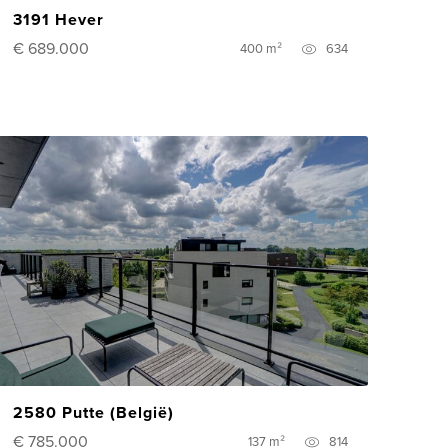
3191 Hever
€ 689.000
400 m²
634
2580 Putte (België)
€ 785.000
137 m²
814