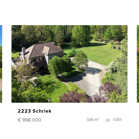
2223 Schriek
€ 998.000
336 m²
1.051