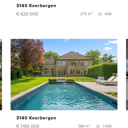
3140 Keerbergen
€ 620.000
275 m²
606
3140 Keerbergen
€ 1.150.000
380 m²
1.068