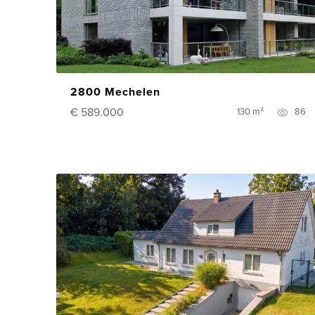
2800 Mechelen
€ 589.000
130 m²
86