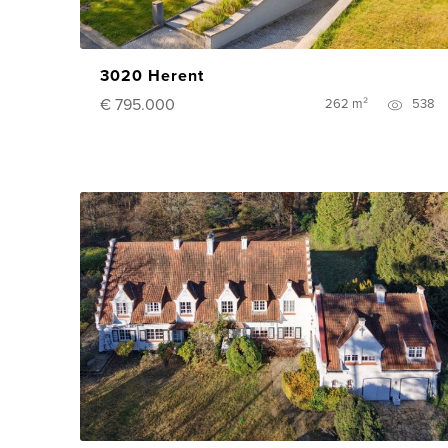
3020 Herent
€ 795.000
262 m²
538