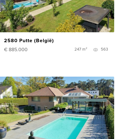
2580 Putte (België)
€ 885.000
247 m²
563