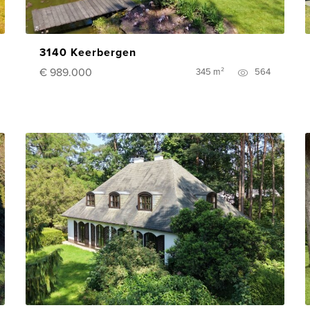
3140 Keerbergen
€ 989.000
345 m²
564