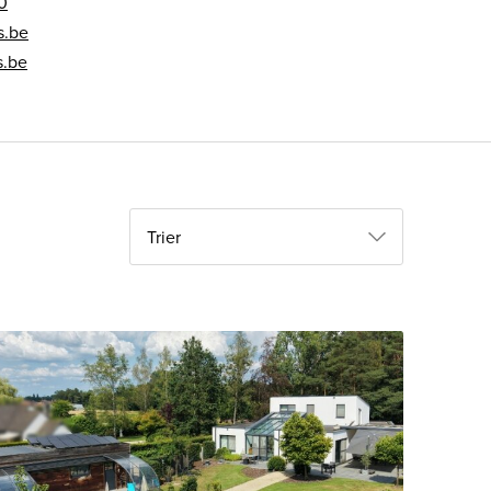
0
s.be
s.be
Trier