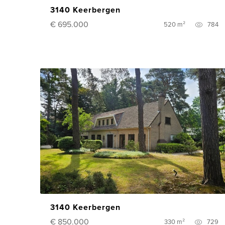
3140 Keerbergen
€ 695.000
520 m²
784
3140 Keerbergen
€ 850.000
330 m²
729