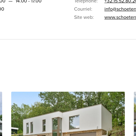
.00
—
14.00 - 17.00
Téléphone:
+32.15.52.80.2
.00
Courriel:
info@schoeter
Site web:
www.schoeter