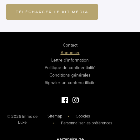
TÉLÉCHARGER LE KIT MÉDIA
Contact
Annoncer
Lettre d'information
Politique de confidentialité
Conditions générales
Signaler un contenu illicite
Facebook Immo de Luxe
Instagram Immo de Luxe
Sitemap
Cookies
© 2026 Immo de
Luxe
Personnaliser les préférences
Partenaire de