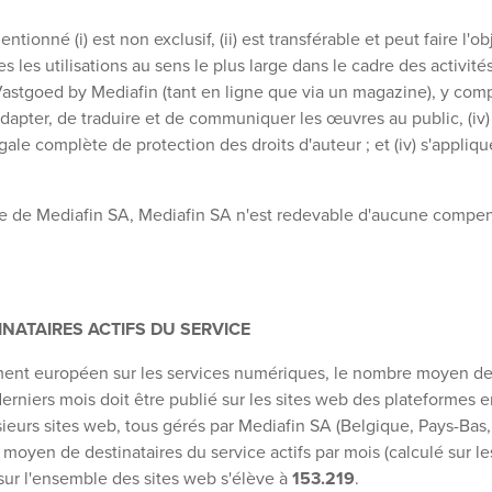
entionné (i) est non exclusif, (ii) est transférable et peut faire l'
tes les utilisations au sens le plus large dans le cadre des activi
stgoed by Mediafin (tant en ligne que via un magazine), y compri
'adapter, de traduire et de communiquer les œuvres au public, (iv
ale complète de protection des droits d'auteur ; et (iv) s'appliqu
ire de Mediafin SA, Mediafin SA n'est redevable d'aucune comp
INATAIRES ACTIFS DU SERVICE
nt européen sur les services numériques, le nombre moyen de d
derniers mois doit être publié sur les sites web des plateformes 
ieurs sites web, tous gérés par Mediafin SA (Belgique, Pays-Bas
yen de destinataires du service actifs par mois (calculé sur les
ur l'ensemble des sites web s'élève à
153.219
.