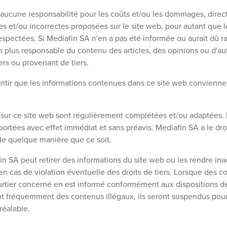
ucune responsabilité pour les coûts et/ou les dommages, directs
s et/ou incorrectes proposées sur le site web, pour autant que l
spectées. Si Mediafin SA n'en a pas été informée ou aurait dû ra
n plus responsable du contenu des articles, des opinions ou d'au
ers ou provenant de tiers.
ntir que les informations contenues dans ce site web conviennent
t sur ce site web sont régulièrement complétées et/ou adaptées.
ortées avec effet immédiat et sans préavis. Mediafin SA a le droi
e quelque manière que ce soit.
in SA peut retirer des informations du site web ou les rendre ina
 cas de violation éventuelle des droits de tiers. Lorsque des c
ourtier concerné en est informé conformément aux dispositions de 
sent fréquemment des contenus illégaux, ils seront suspendus pou
réalable.