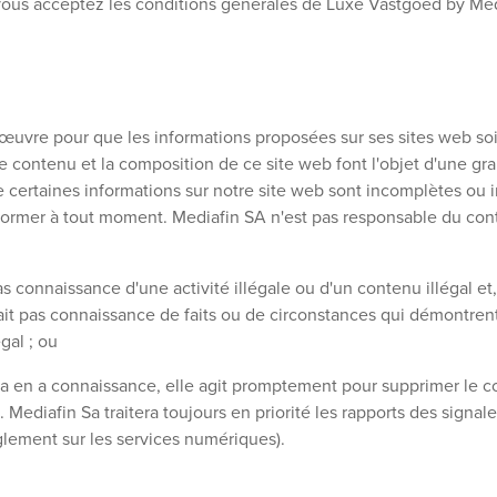
, vous acceptez les conditions générales de Luxe Vastgoed by Med
œuvre pour que les informations proposées sur ses sites web soie
e contenu et la composition de ce site web font l'objet d'une gra
certaines informations sur notre site web sont incomplètes ou 
ormer à tout moment. Mediafin SA n'est pas responsable du cont
connaissance d'une activité illégale ou d'un contenu illégal e
it pas connaissance de faits ou de circonstances qui démontrent 
gal ; ou
n a connaissance, elle agit promptement pour supprimer le co
. Mediafin Sa traitera toujours en priorité les rapports des signal
èglement sur les services numériques).