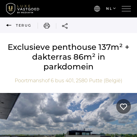
NL
AFDRUKKEN
TERUG
Exclusieve penthouse 137m² +
dakterras 86m² in
parkdomein
Poortmanshof 6 bus 401,
2580
Putte (België)