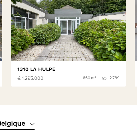
1310 LA HULPE
€ 1.295.000
660 m²
2.789
Belgique