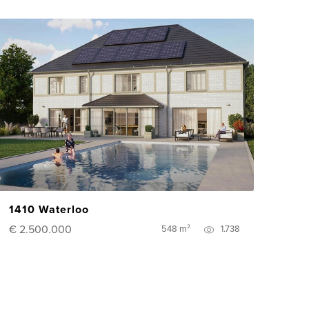
1410 Waterloo
€ 2.500.000
548 m²
1.738