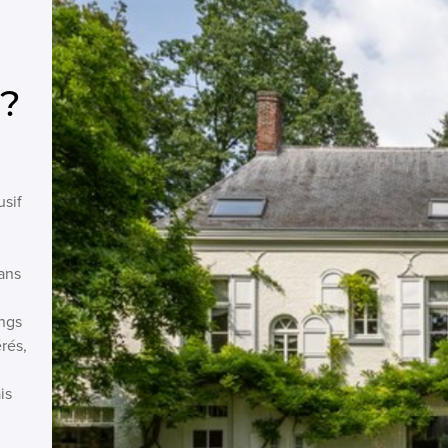
s?
usif
ans
ings
rés,
is