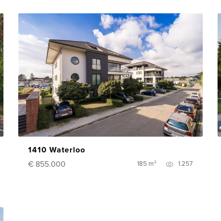
1410 Waterloo
€ 855.000
185 m²
1.257