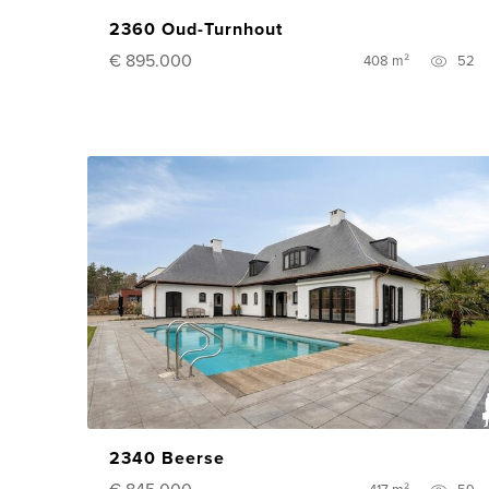
2360 Oud-Turnhout
€ 895.000
408 m²
52
2340 Beerse