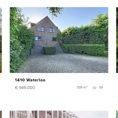
1410 Waterloo
€ 949.000
339 m²
39