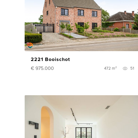
2221 Booischot
€ 975.000
472 m²
51