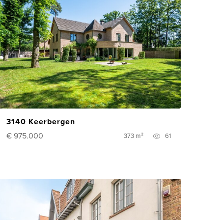
3140 Keerbergen
€ 975.000
373 m²
61