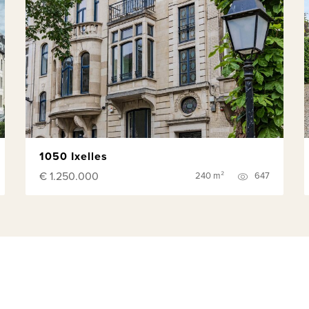
1050 Ixelles
€ 1.250.000
240 m²
647