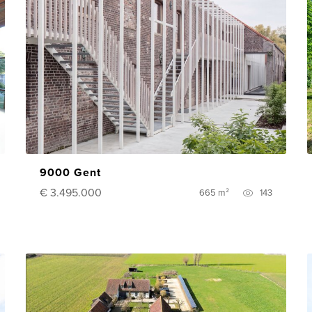
9000 Gent
€ 3.495.000
665 m²
143