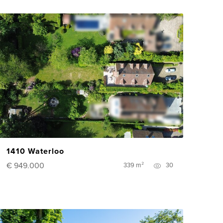
1410 Waterloo
€ 949.000
339 m²
30