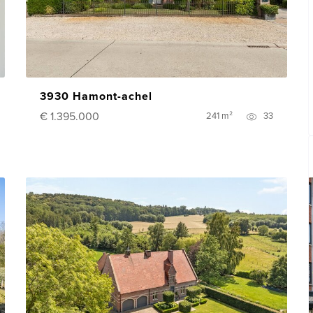
3930 Hamont-achel
€ 1.395.000
241 m²
33