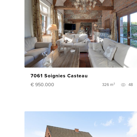
7061 Soignies Casteau
€ 950.000
326 m²
48