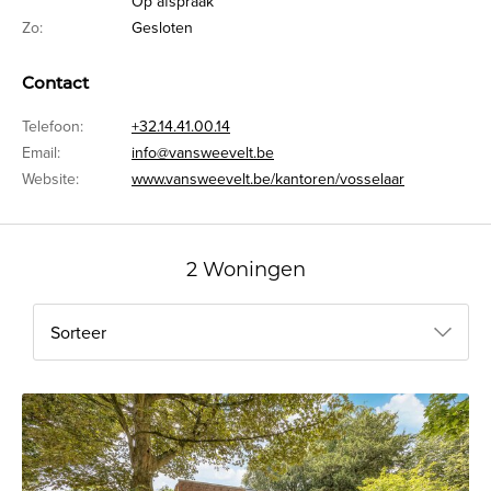
Op afspraak
Zo:
Gesloten
Contact
Telefoon:
+32.14.41.00.14
Email:
info@vansweevelt.be
Website:
www.vansweevelt.be/kantoren/vosselaar
2 Woningen
Sorteer