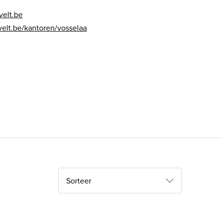
elt.be
lt.be/kantoren/vosselaa
Sorteer