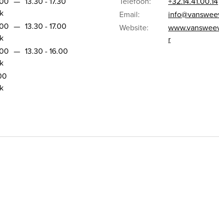
.00
—
13.30 - 17.30
Telefoon:
+32.14.41.00.14
k
Email:
info@vansweev
.00
—
13.30 - 17.00
Website:
www.vansweeve
k
r
.00
—
13.30 - 16.00
k
.00
k