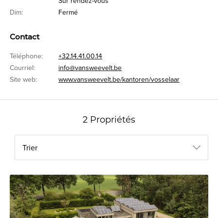
Sur rendez-vous
Dim:
Fermé
Contact
Téléphone:
+32.14.41.00.14
Courriel:
info@vansweevelt.be
Site web:
www.vansweevelt.be/kantoren/vosselaar
2 Propriétés
Trier