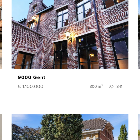
9000 Gent
€ 1.100.000
300 m²
341