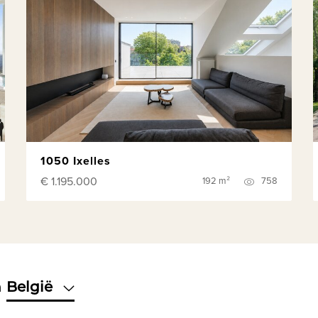
1050 Ixelles
€ 1.195.000
192 m²
758
n
België