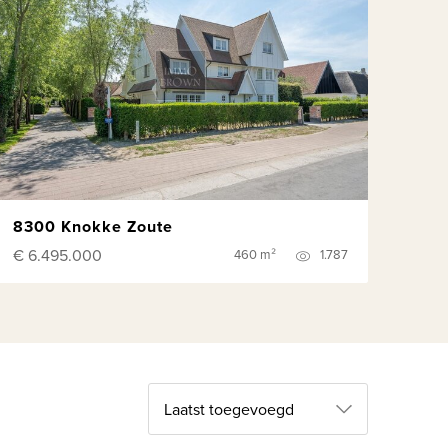
8300 Knokke Zoute
€ 6.495.000
460 m²
1.787
Laatst toegevoegd