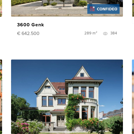
3600 Genk
€ 642.500
289 m²
384