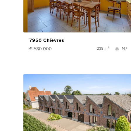
7950 Chièvres
€ 580.000
238 m²
147