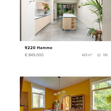
9220 Hamme
€ 849.000
425 m²
135