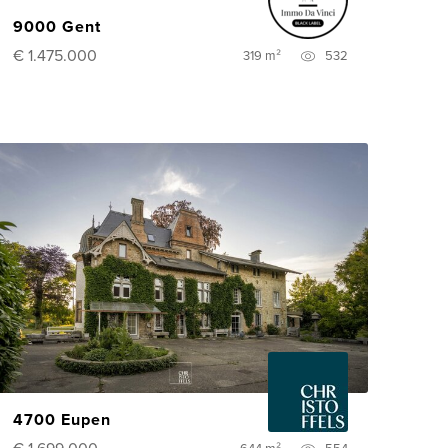
9000 Gent
€ 1.475.000
319 m²
532
4700 Eupen