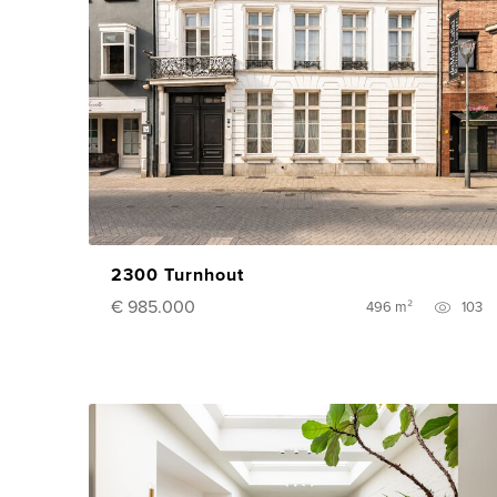
2300 Turnhout
€ 985.000
496 m²
103