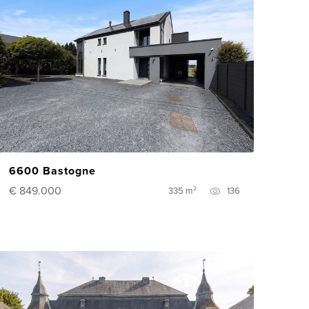
6600 Bastogne
€ 849.000
335 m²
136