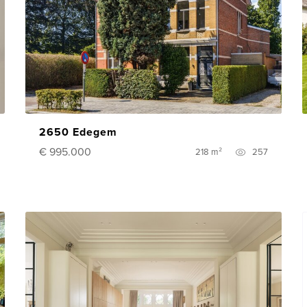
2650 Edegem
€ 995.000
218 m²
257