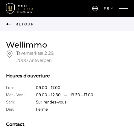
FR
RETOUR
Wellimmo
Tavernierkaai 2 29,
2000 Antwerpen
Heures d'ouverture
Lun:
09.00 - 17.00
Mar - Ven:
09.00 - 12.30
—
13.30 - 17.00
Sam:
Sur rendez-vous
Dim:
Fermé
Contact