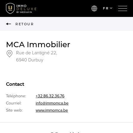
FR
RETOUR
MCA Immobilier
Rue de Lantigné 22,
6940 Durbuy
Contact
Téléphone:
+32.86.32.36.76
Courriel:
info@immomca.be
Site web:
www.immomca.be