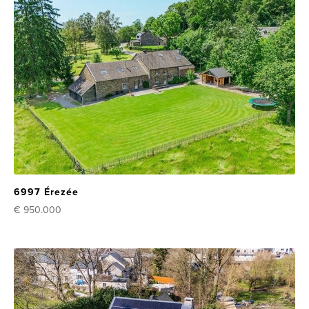
6997 Érezée
€ 950.000