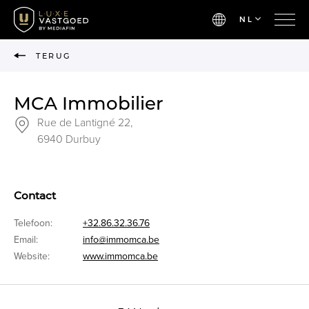
NL
TERUG
MCA Immobilier
Rue de Lantigné 22,
6940 Durbuy
Contact
Telefoon:
+32.86.32.36.76
Email:
info@immomca.be
Website:
www.immomca.be