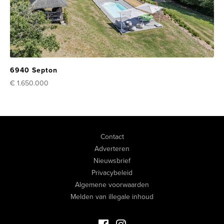
6940 Septon
€ 1.650.000
Contact
Adverteren
Nieuwsbrief
Privacybeleid
Algemene voorwaarden
Melden van illegale inhoud
Facebook Luxevastgoed
Instagram Luxevastgoed