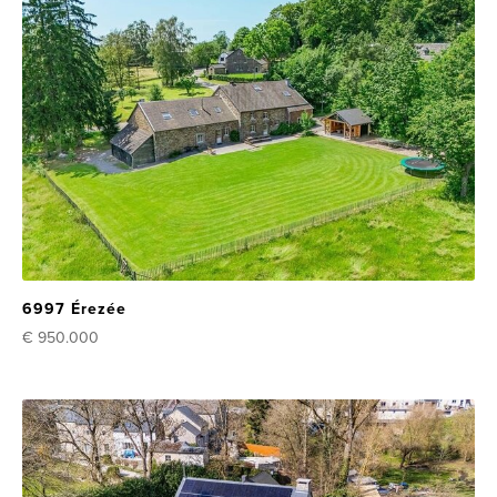
6997 Érezée
€ 950.000