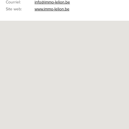
Courriel:
info@immo-lelion.be
Site web:
www.immo-lelion.be