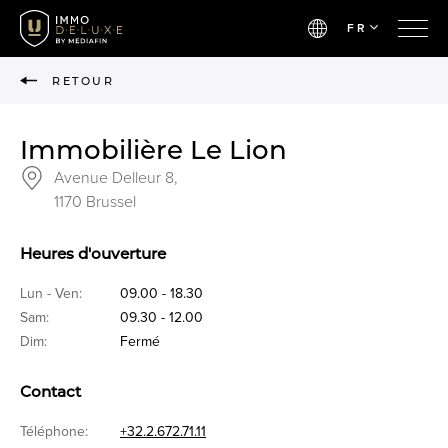
FR
RETOUR
Immobilière Le Lion
Avenue Delleur 8,
1170 Brussel
Heures d'ouverture
Lun - Ven:
09.00 - 18.30
Sam:
09.30 - 12.00
Dim:
Fermé
Contact
Téléphone:
+32.2.672.71.11