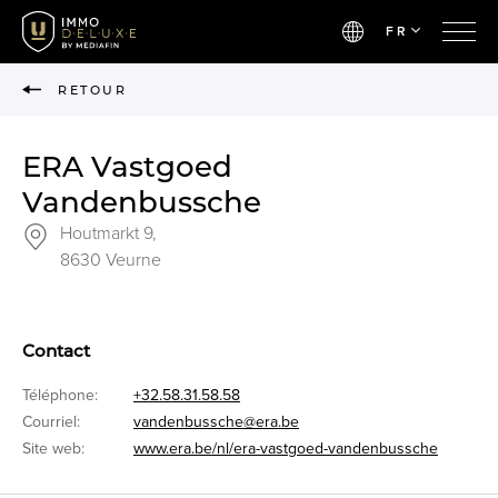
FR
RETOUR
ERA Vastgoed
Vandenbussche
Houtmarkt 9,
8630 Veurne
Contact
Téléphone:
+32.58.31.58.58
Courriel:
vandenbussche@era.be
Site web:
www.era.be/nl/era-vastgoed-vandenbussche