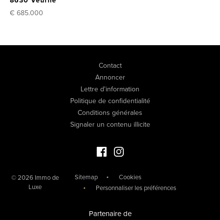
8630 Veurne
€ 685.000
Contact
Annoncer
Lettre d'information
Politique de confidentialité
Conditions générales
Signaler un contenu illicite
Facebook Immo de Luxe
Instagram Immo de Luxe
Sitemap
Cookies
© 2026 Immo de
Luxe
Personnaliser les préférences
Partenaire de