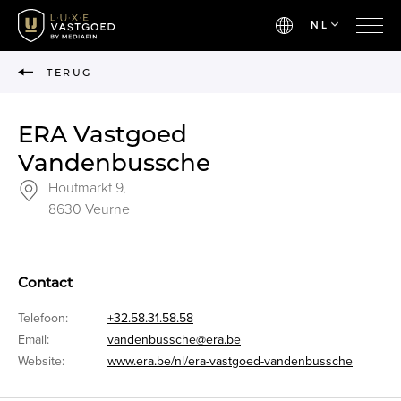
NL
TERUG
ERA Vastgoed
Vandenbussche
Houtmarkt 9,
8630 Veurne
Contact
Telefoon:
+32.58.31.58.58
Email:
vandenbussche@era.be
Website:
www.era.be/nl/era-vastgoed-vandenbussche