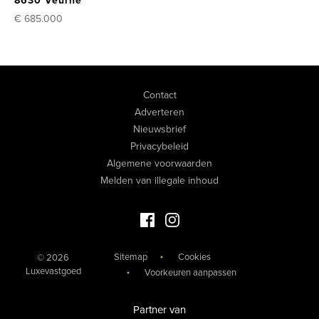
8630 Veurne
€ 685.000
Contact
Adverteren
Nieuwsbrief
Privacybeleid
Algemene voorwaarden
Melden van illegale inhoud
Facebook Luxevastgoed
Instagram Luxevastgoed
Sitemap
Cookies
© 2026
Luxevastgoed
Voorkeuren aanpassen
Partner van