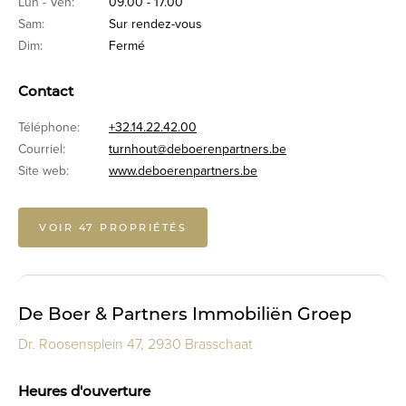
Lun - Ven:
09.00 - 17.00
Sam:
Sur rendez-vous
Dim:
Fermé
Contact
Téléphone:
+32.14.22.42.00
Courriel:
turnhout@deboerenpartners.be
Site web:
www.deboerenpartners.be
VOIR 47 PROPRIÉTÉS
De Boer & Partners Immobiliën Groep
Dr. Roosensplein 47, 2930 Brasschaat
Heures d'ouverture