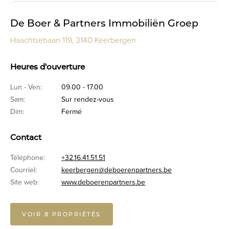
De Boer & Partners Immobiliën Groep
Haachtsebaan 119, 3140 Keerbergen
Heures d'ouverture
Lun - Ven:
09.00 - 17.00
Sam:
Sur rendez-vous
Dim:
Fermé
Contact
Téléphone:
+32.16.41.51.51
Courriel:
keerbergen@deboerenpartners.be
Site web:
www.deboerenpartners.be
VOIR 8 PROPRIÉTÉS