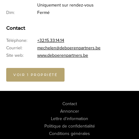
Uniquement sur rendez-vous
Dim:
Fermé
Contact
Téléphone:
+32.15.33.14.14
Courriel:
mechelen@deboerenpartners.be
Site web:
www.deboerenpartners.be
VOIR 1 PROPRIÉTÉ
Contact
Annoncer
Lettre d'information
Politique de confidentialité
Conditions générales