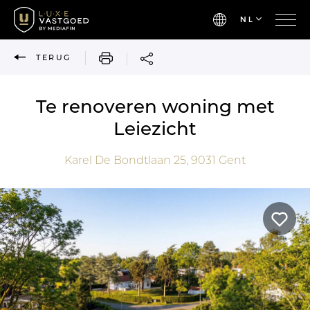
NL
AFDRUKKEN
TERUG
Te renoveren woning met
Leiezicht
Karel De Bondtlaan 25,
9031
Gent