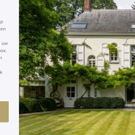
op
 en
n uw
box.
n
ok