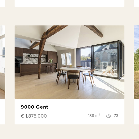
9000 Gent
€ 1.875.000
188 m²
73