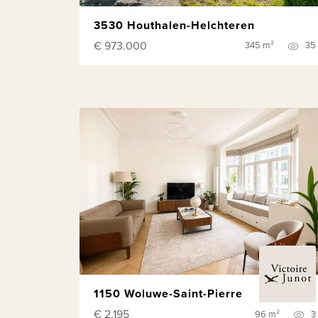
3530 Houthalen-Helchteren
€ 973.000
345 m²
35
1150 Woluwe-Saint-Pierre
€ 2.195
96 m²
3