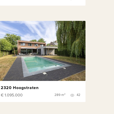
2320 Hoogstraten
€ 1.095.000
289 m²
42