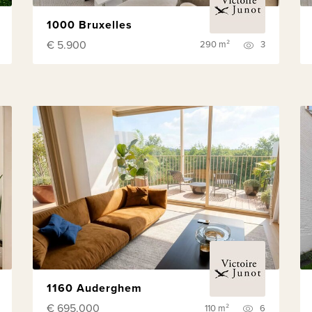
1000 Bruxelles
€ 5.900
290 m²
3
1160 Auderghem
€ 695.000
110 m²
6