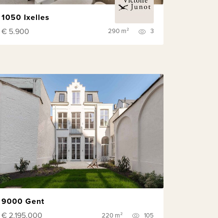
1050 Ixelles
€ 5.900
290 m²
3
9000 Gent
€ 2.195.000
220 m²
105