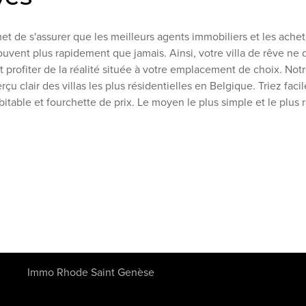
et de s'assurer que les meilleurs agents immobiliers et les achet
ouvent plus rapidement que jamais. Ainsi, votre villa de rêve ne d
 profiter de la réalité située à votre emplacement de choix. Notr
rçu clair des villas les plus résidentielles en Belgique. Triez faci
bitable et fourchette de prix. Le moyen le plus simple et le plus r
Immo Rhode Saint Genèse