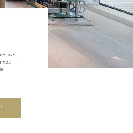
 de luxe
 notre
us
EN