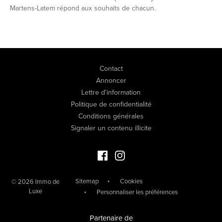
Martens-Latem répond aux souhaits de chacun.
Contact
Annoncer
Lettre d'information
Politique de confidentialité
Conditions générales
Signaler un contenu illicite
Facebook Immo de Luxe
Instagram Immo de Luxe
Sitemap
Cookies
© 2026 Immo de
Luxe
Personnaliser les préférences
Partenaire de