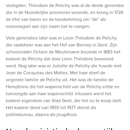
vestigden. Théodore de Pelichy was al de derde generatie
die in de Noordelijke provincies woonde, en kreeg in 1726
de titel van baron en de toestemming om “de” als
voorvoegsel aan zijn naam toe te voegen.
Vele generaties later was er Leon-Théodore de Pelichy
die raadsheer was aan het Hof van Beroep in Gent. Zijn
schoonvader Octave de Meulenaere bouwde in 1883 het
kasteel de Pélichy dat door Léon-Théodore bewoond
werd. Nog later was er Juliette de Pelichy die huwde met
Jean de Cocquéau des Mottes. Met haar stierf de
originele familie de Pelichy uit. Het was de familie de
Hemptinne die het wapenschild van de Pelichy erfde en
toevoegde aan haar wapenschild. Intussen werd het
kasteel eigendom van Stad Gent, die het nu te koop stelt.
Het kasteel deed van 1955 tot 1977 dienst als
politiebureau, daarna als jeugdhuis.