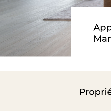
App
Mar
Propri