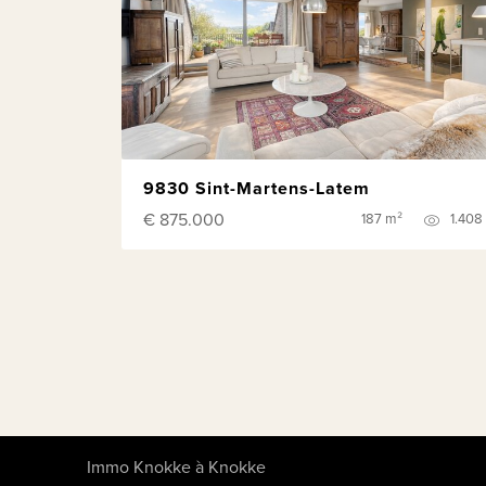
9830 Sint-Martens-Latem
€ 875.000
187 m²
1.408
Immo Knokke à Knokke