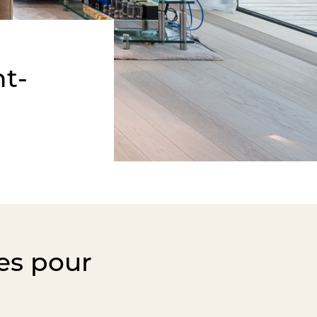
nt-
es pour