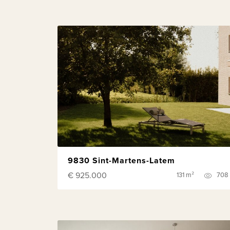
9830 Sint-Martens-Latem
€ 925.000
131 m²
708