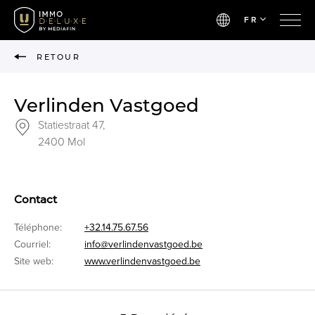
FR
RETOUR
Verlinden Vastgoed
Statiestraat 47,
2400 Mol
Contact
Téléphone:
+32.14.75.67.56
Courriel:
info@verlindenvastgoed.be
Site web:
www.verlindenvastgoed.be