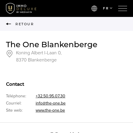
FR
RETOUR
The One Blankenberge
Koning Albert I-Laan 0,
8370 Blankenberge
Contact
Téléphone:
+32.50.95.07.30
Courriel:
info@the-one.be
Site web:
www.the-one.be