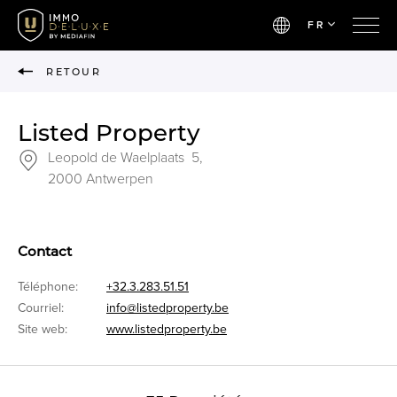
FR
RETOUR
Listed Property
Leopold de Waelplaats 5,
2000 Antwerpen
Contact
Téléphone:
+32.3.283.51.51
Courriel:
info@listedproperty.be
Site web:
www.listedproperty.be