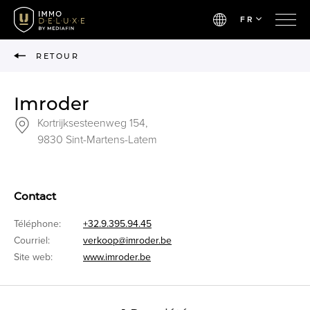
FR
RETOUR
Imroder
Kortrijksesteenweg 154,
9830 Sint-Martens-Latem
Contact
Téléphone:
+32.9.395.94.45
Courriel:
verkoop@imroder.be
Site web:
www.imroder.be