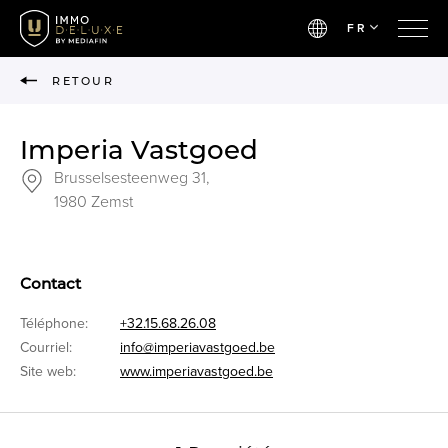
FR
RETOUR
Imperia Vastgoed
Brusselsesteenweg 31,
1980 Zemst
Contact
Téléphone:
+32.15.68.26.08
Courriel:
info@imperiavastgoed.be
Site web:
www.imperiavastgoed.be