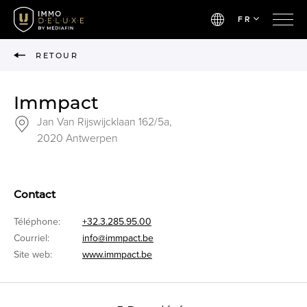
FR
RETOUR
Immpact
Jan Van Rijswijcklaan 162/5a,
2020 Antwerpen
Contact
Téléphone:
+32.3.285.95.00
Courriel:
info@immpact.be
Site web:
www.immpact.be