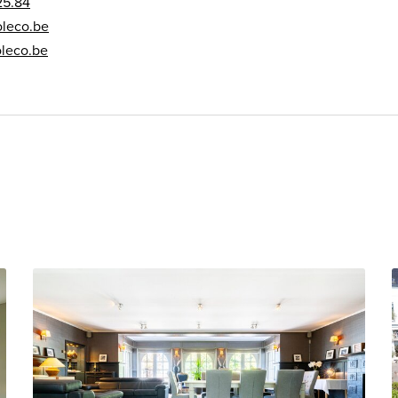
25.84
leco.be
leco.be