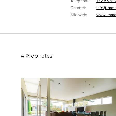
Téléphone:
+32.56.91.
Courriel:
info@immo
Site web:
www.immo
4 Propriétés