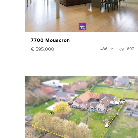
7700 Mouscron
€ 595.000
486 m²
697