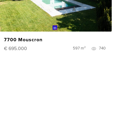
7700 Mouscron
€ 695.000
597 m²
740