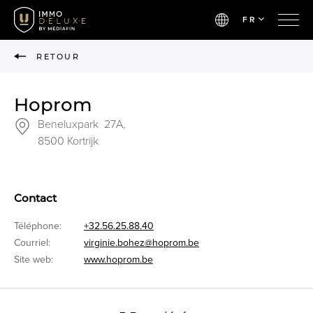
FR
RETOUR
Hoprom
Beneluxpark 27A,
8500 Kortrijk
Contact
Téléphone:
+32.56.25.88.40
Courriel:
virginie.bohez@hoprom.be
Site web:
www.hoprom.be