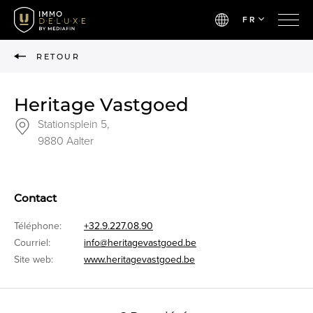
FR
RETOUR
Heritage Vastgoed
Stationsplein 5,
9880 Aalter
Contact
Téléphone:
+32.9.227.08.90
Courriel:
info@heritagevastgoed.be
Site web:
www.heritagevastgoed.be