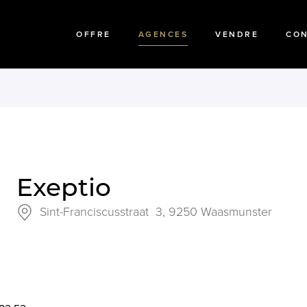
OFFRE
AGENCES
VENDRE
CO
Exeptio
Sint-Franciscusstraat 3,
9250 Waasmunster