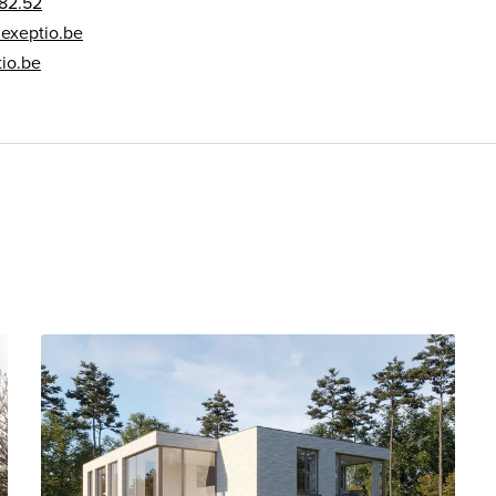
82.52
exeptio.be
io.be