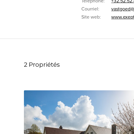
Téléphone:
+32.52.52.
Courriel:
vastgoed@
Site web:
www.exept
2 Propriétés