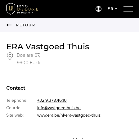
FR
RETOUR
ERA Vastgoed Thuis
Boelare 67,
9900 Eeklo
Contact
Téléphone:
+32.9.378.46.10
Courriel:
info@vastgoedthuis.be
Site web:
www.era.be/nl/era-vastgoed-thuis