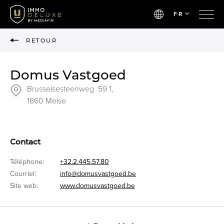
FR
RETOUR
Domus Vastgoed
Brusselsesteenweg 59 1,
1860 Meise
Contact
Téléphone:
+32.2.445.57.80
Courriel:
info@domusvastgoed.be
Site web:
www.domusvastgoed.be