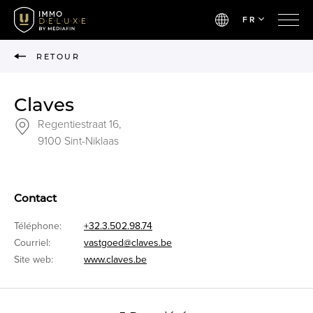
FR
RETOUR
Claves
Regentiestraat 16,
9100 Sint-Niklaas
Contact
Téléphone:
+32.3.502.98.74
Courriel:
vastgoed@claves.be
Site web:
www.claves.be