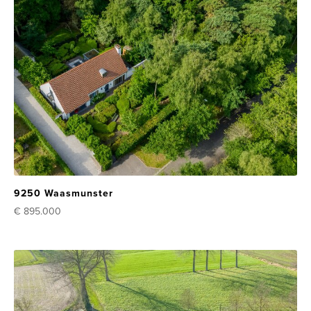
9250 Waasmunster
€ 895.000