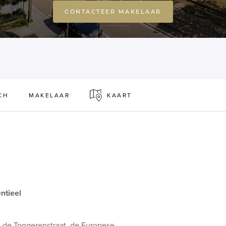
CONTACTEER MAKELAAR
CH
MAKELAAR
KAART
ntieel
an de Tongerenstraat, de Europese