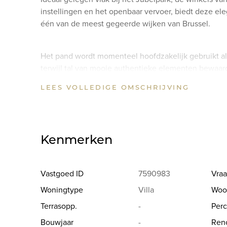
instellingen en het openbaar vervoer, biedt deze e
één van de meest gegeerde wijken van Brussel.
Het pand wordt momenteel hoofdzakelijk gebruikt als
terwijl tal van mooie authentieke elementen bewaar
oorspronkelijke residentiële karakter. Dankzij de m
LEES VOLLEDIGE OMSCHRIJVING
aantrekkelijke architectuur leent de woning zich ui
elegante eengezinswoning.
De eigendom beschikt bovendien over een aangena
Kenmerken
parkeerplaats, bijzonder gegeerde troeven in deze s
Vastgoed ID
7590983
Vraa
Een unieke opportuniteit om een charmante gezinsw
Woningtype
Villa
Woo
park, de winkels en verschillende internationale sch
Terrasopp.
-
Perc
Bouwjaar
-
Reno
De buurt