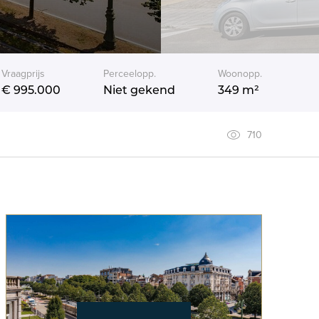
Vraagprijs
Perceelopp.
Woonopp.
€ 995.000
Niet gekend
349 m²
710