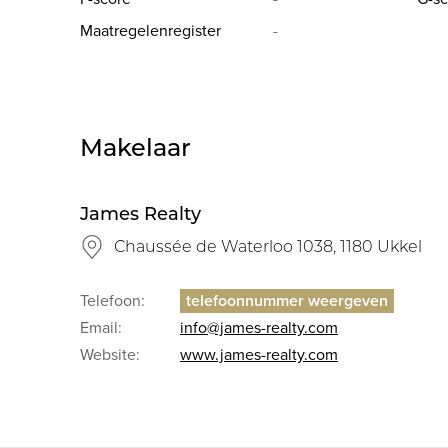
Maatregelenregister
-
Deze informatie wordt louter ter informatie verstrekt
Makelaar
James Realty
Chaussée de Waterloo 1038, 1180 Ukkel
Telefoon:
Email:
info@james-realty.com
Website:
www.james-realty.com