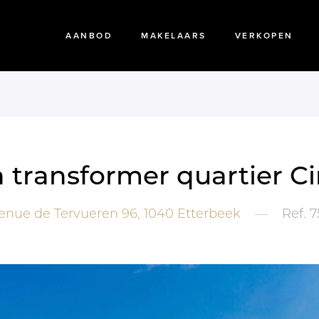
AANBOD
MAKELAARS
VERKOPEN
 transformer quartier C
nue de Tervueren 96,
1040
Etterbeek
—
Ref.
7