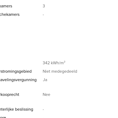
kamers
3
chekamers
-
er
342 kWh/m²
rstromingsgebied
Niet medegedeeld
avelingsvergunning
Ja
e
rkooprecht
Nee
terlijke beslissing
-
ieve gezinswoning
ore
-