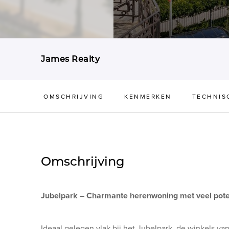
James Realty
OMSCHRIJVING
KENMERKEN
TECHNIS
Omschrijving
Jubelpark – Charmante herenwoning met veel pote
Ideaal gelegen vlak bij het Jubelpark, de winkels v