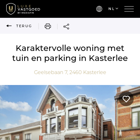
NL
AFDRUKKEN
TERUG
Karaktervolle woning met
tuin en parking in Kasterlee
Geelsebaan 7,
2460
Kasterlee