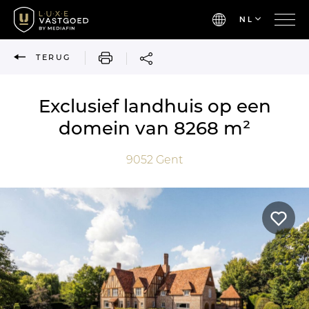
NL
AFDRUKKEN
TERUG
Exclusief landhuis op een
domein van 8268 m²
9052
Gent