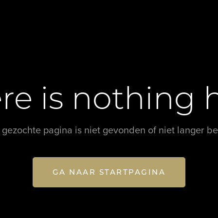
re is nothing 
tatief en ruim aanbod van de meest exclusieve
gebruiksvriendelijke website met tal van
nde de unieke aspecten van uw eigendom worden
 gezochte pagina is niet gevonden of niet langer be
GA NAAR STARTPAGINA