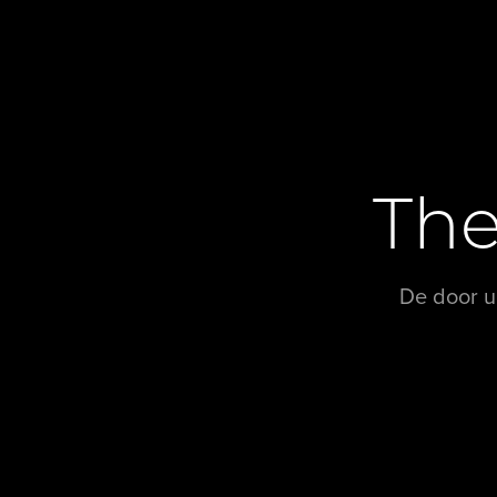
Luxevastgoed
The
luxevastgoed.be
selecteert voor U een uiterst kwali
eigendommen in
België
. Dit gecombineerd met een 
presentatiemogelijkheden en zoekfuncties, zodoe
De door u
benadrukt.