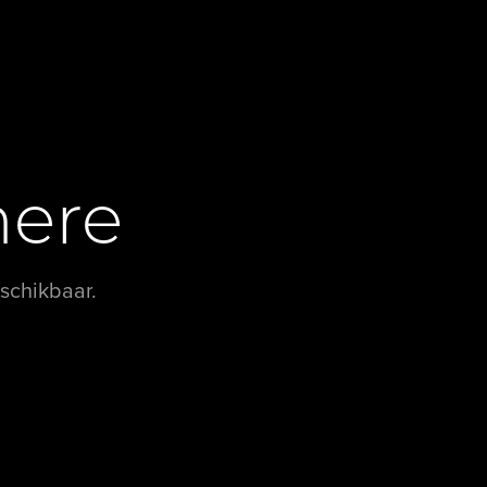
Contact
Adverteren
here
Nieuwsbrief
Privacybeleid
Algemene
schikbaar.
voorwaarden
Melden van illegale
inhoud
Facebook Luxevastgoed
Instagram Luxevastgoed
Partner van