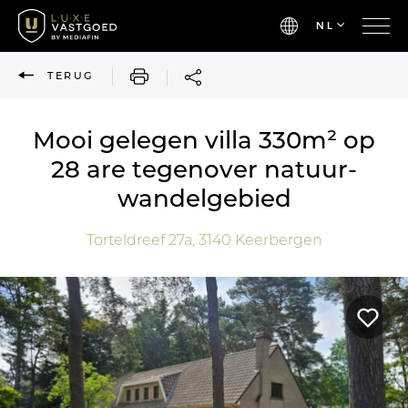
NL
AFDRUKKEN
TERUG
Mooi gelegen villa 330m² op
28 are tegenover natuur-
wandelgebied
Torteldreef 27a,
3140
Keerbergen