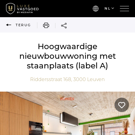
NL
AFDRUKKEN
TERUG
Hoogwaardige
nieuwbouwwoning met
staanplaats (label A)
Riddersstraat 168,
3000
Leuven